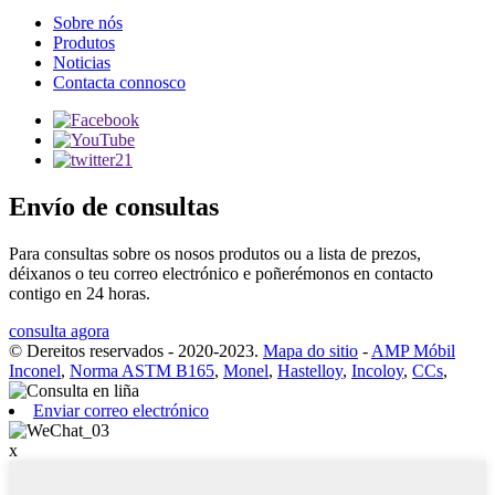
Sobre nós
Produtos
Noticias
Contacta connosco
Envío de consultas
Para consultas sobre os nosos produtos ou a lista de prezos,
déixanos o teu correo electrónico e poñerémonos en contacto
contigo en 24 horas.
consulta agora
© Dereitos reservados - 2020-2023.
Mapa do sitio
-
AMP Móbil
Inconel
,
Norma ASTM B165
,
Monel
,
Hastelloy
,
Incoloy
,
CCs
,
Enviar correo electrónico
x