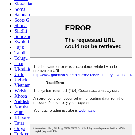
Slovenian
Somali
Samoan
Scots Gaelic
Shona
Sindhi
Sundanese
Swahili
Tajik
Tamil
Telugu
Thai
Ukrainian
Urdu
Uzbek
Vietnamese
Welsh
Xhosa
Yiddish
Yoruba
Zulu
Kinyarwanda
Tatar
Oriya
Turkmen